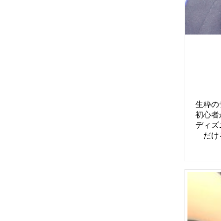
生粋の
初心者
ディズ
だけ