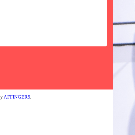
by
AFFINGER5
.